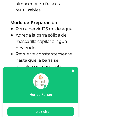
almacenar en frascos
reutilizables.
Modo de Preparación
Pon a hervir 125 ml de agua.
Agrega la barra sólida de
mascarilla capilar al agua
hirviendo.
Revuelve constantemente
hasta que la barra se
disuelva por completo.
Deja enfriar la mezcla para
que espese y obtenga la
textura adecuada.
Vierte la mascarilla en un
Hunab Kunan
frasquito reutilizable y
guárdala en el refrigerador
si vives en un lugar
Iniciar chat
caliente.