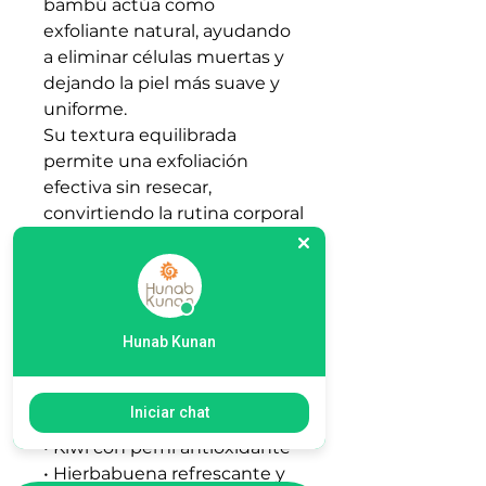
bambú actúa como
exfoliante natural, ayudando
a eliminar células muertas y
dejando la piel más suave y
uniforme.
Su textura equilibrada
permite una exfoliación
efectiva sin resecar,
convirtiendo la rutina corporal
en una experiencia sensorial
energizante tipo spa.
Ideal para líneas corporales
enfocadas en frescura, verano
o bienestar revitalizante.
Hunab Kunan
🌿 Puntos Clave para Vender
• Exfoliación efectiva con
Iniciar chat
bambú natural
• Kiwi con perfil antioxidante
• Hierbabuena refrescante y