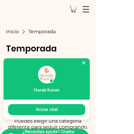
Inicio
Temporada
Temporada
0 productos
Hunab Kunan
Todavía no hay ningún
producto...
Iniciar chat
Puedes elegir una categoría
diferente para seguir comprando.
¿Necesitas ayuda? Chatea